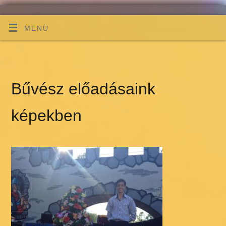
MENÜ
Bűvész előadásaink
képekben